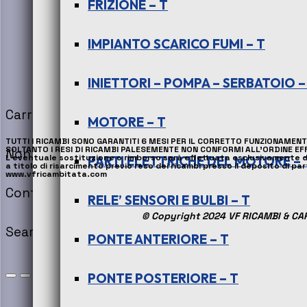
FRIZIONE – T
IMPIANTO SCARICO FUMI – T
INIETTORI – POMPA – SERBATOIO –
Carrello
0
MOTORE – T
TUTTI I RICAMBI SONO GARANTITI 6 MESI PER IL CORRETTO FUNZIONAMENT
SOLTANTO I RESI DI RICAMBI PALESEMENTE NON CONFORMI ALL’ORDINE EFF
Non ci sono prodotti nel carrello!
L’eventuale sostituzione o rimborso sarà effettuata esclusivamente dopo
PARTI ELETTRICHE DEL MOTORE – 
a titolo di risarcimento previo reso dei ricambi presso il deposito di p
www.vfricambitata.com
Continua a fare acquisti
RELE’ SENSORI E BULBI – T
© Copyright 2024 VF RICAMBI & CARS
Search for:
Search Button
PONTE ANTERIORE – T
PONTE POSTERIORE – T