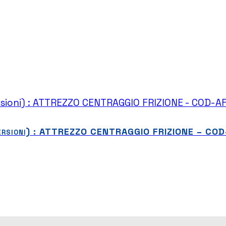
versioni) : ATTREZZO CENTRAGGIO FRIZIONE – C
 S
S