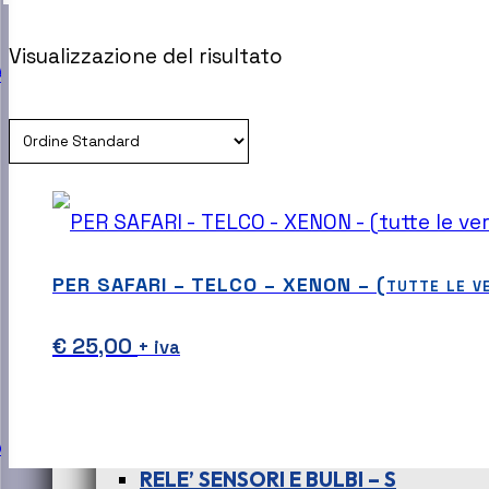
FILTRI – S
Visualizzazione del risultato
A
FRENI – S
FRIZIONE – S
IMPIANTO SCARICO FUMI – S
PER SAFARI – TELCO – XENON – (tutte le 
INIETTORI – POMPA – SERBATOIO –
€
25,00
+ iva
MOTORE – S
PARTI ELETTRICHE DEL MOTORE – 
NE
RELE’ SENSORI E BULBI – S