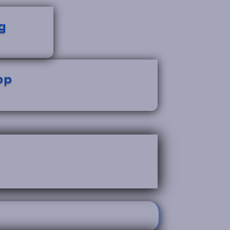
gg
pp