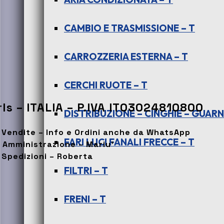
CAMBIO E TRASMISSIONE – T
CARROZZERIA ESTERNA – T
CERCHI RUOTE – T
ls – ITALIA – P.IVA IT03024810800
DISTRIBUZIONE – CINGHIE – GUARNI
. Vendite – Info e Ordini anche da WhatsApp
FARI LUCI FANALI FRECCE – T
. Amministrazione – Mariu’
 Spedizioni – Roberta
FILTRI – T
FRENI – T