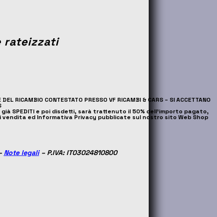
 rateizzati
NE DEL RICAMBIO CONTESTATO PRESSO VF RICAMBI & CARS – SI ACCETTANO
S
già SPEDITI e poi disdetti, sarà trattenuto il 50% dell’importo pagato,
i di vendita ed Informativa Privacy pubblicate sul nostro sito Web Shop
–
Note legali
– P.IVA: IT03024810800