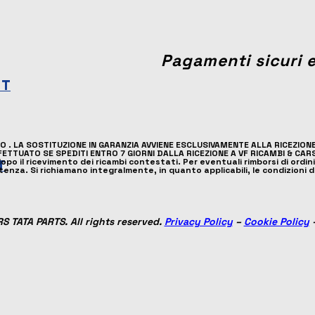
Pagamenti sicuri e
 T
O . LA SOSTITUZIONE IN GARANZIA AVVIENE ESCLUSIVAMENTE ALLA RICEZIO
ETTUATO SE SPEDITI ENTRO 7 GIORNI DALLA RICEZIONE A VF RICAMBI & CAR
 il ricevimento dei ricambi contestati. Per eventuali rimborsi di ordini 
T
artenza. Si richiamano integralmente, in quanto applicabili, le condizion
 TATA PARTS. All rights reserved.
Privacy Policy
–
Cookie Policy