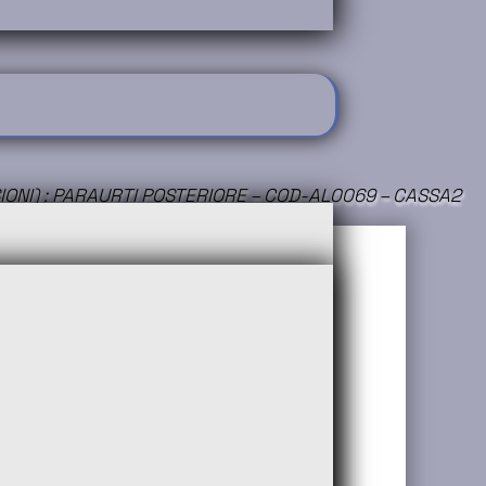
RSIONI) : PARAURTI POSTERIORE – COD-AL0069 – CASSA2