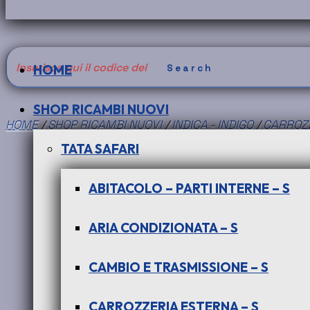
Search
HOME
for:
SHOP RICAMBI NUOVI
HOME
/
SHOP RICAMBI NUOVI
/
INDICA - INDIGO
/
CARROZZ
TATA SAFARI
ABITACOLO – PARTI INTERNE – S
ARIA CONDIZIONATA – S
CAMBIO E TRASMISSIONE – S
CARROZZERIA ESTERNA – S