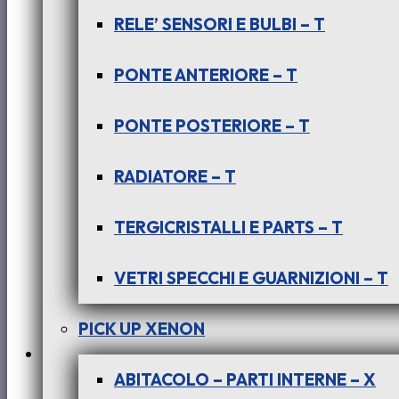
PER INDICA – INDIGO – (tutte le versi
RELE’ SENSORI E BULBI – T
CASSA2
PONTE ANTERIORE – T
€
7,00
QUANTITÀ
+ iva
PONTE POSTERIORE – T
RADIATORE – T
TERGICRISTALLI E PARTS – T
VETRI SPECCHI E GUARNIZIONI – T
PICK UP XENON
ABITACOLO – PARTI INTERNE – X