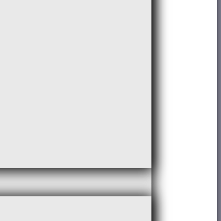
COD-S0064 – 10C