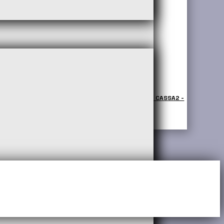
 INDICA - INDIGO - PARAURTI POST - COD-AL0069 - CASSA2 -