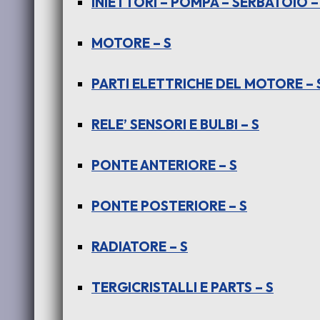
INIETTORI – POMPA – SERBATOIO –
€
150,00
+ iva
MOTORE – S
PARTS 1
PARTI ELETTRICHE DEL MOTORE – 
COSTO
RELE’ SENSORI E BULBI – S
Per
PONTE ANTERIORE – S
PONTE POSTERIORE – S
ch
RADIATORE – S
Disponibile
TERGICRISTALLI E PARTS – S