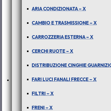
PER INDICA – INDIGO – (tutte le vers
ARIA CONDIZIONATA – X
€
21,00
+ iva
CAMBIO E TRASMISSIONE – X
CARROZZERIA ESTERNA – X
CERCHI RUOTE – X
DISTRIBUZIONE CINGHIE GUARNIZIO
FARI LUCI FANALI FRECCE – X
In offerta!
FILTRI – X
PER INDICA – INDIGO – (tutte le versio
FRENI – X
Il
Il
€
14,00
€
8,00
+ iva