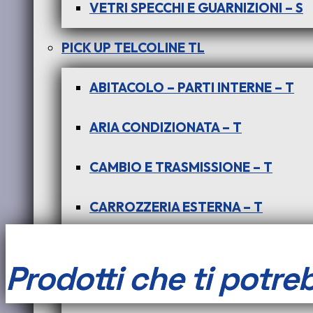
VETRI SPECCHI E GUARNIZIONI – S
PICK UP TELCOLINE TL
PER
ABITACOLO – PARTI INTERNE – T
INDICA
Aggiungi al carrello
ARIA CONDIZIONATA – T
-
COD:
COD-AL0069-CASSA 2
Categorie:
CARROZZERIA ESTERN
CAMBIO E TRASMISSIONE – T
INDIGO
CARROZZERIA ESTERNA – T
-
CERCHI RUOTE – T
(TUTTE
Prodotti che ti potre
DISTRIBUZIONE – CINGHIE – GUARNI
LE