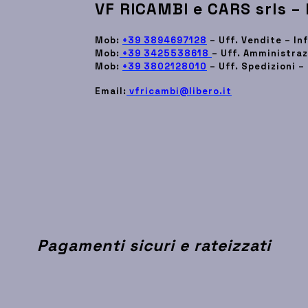
VF RICAMBI e CARS srls –
Mob:
+39 3894697128
– Uff. Vendite – I
Mob:
+39 3425538618
– Uff. Amministraz
Mob:
+39 3802128010
– Uff. Spedizioni –
Email:
vfricambi@libero.it
Pagamenti sicuri e rateizzati