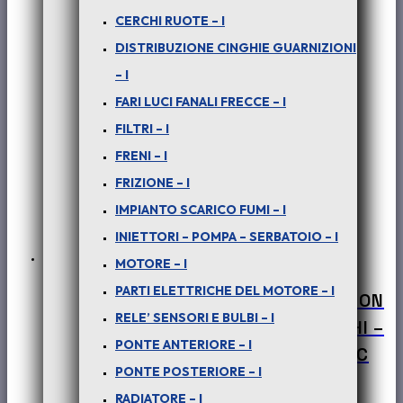
Il
Il
€
12,47
€
5,00
+ iva
CERCHI RUOTE – I
prezzo
prezzo
DISTRIBUZIONE CINGHIE GUARNIZIONI
originale
attuale
– I
era:
è:
FARI LUCI FANALI FRECCE – I
€ 12,47.
€ 5,00.
FILTRI – I
FRENI – I
FRIZIONE – I
IMPIANTO SCARICO FUMI – I
INIETTORI – POMPA – SERBATOIO – I
MOTORE – I
PARTI ELETTRICHE DEL MOTORE – I
PER SAFARI – PICK-UP TELCO – XENON
RELE’ SENSORI E BULBI – I
– (tutte le versioni) : PORTAPACCHI –
PONTE ANTERIORE – I
BARRE PORTASCI – COD-L0058-33C
PONTE POSTERIORE – I
€
160,00
+ iva
RADIATORE – I