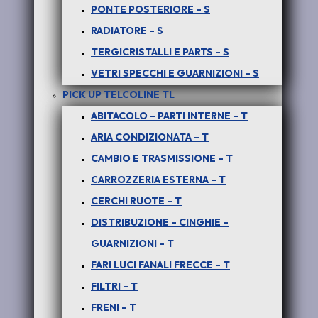
PONTE POSTERIORE – S
RADIATORE – S
TERGICRISTALLI E PARTS – S
COSTO PER UN PRODOTTO ORIGINALE NUOVO –
VETRI SPECCHI E GUARNIZIONI – S
GARANZIA UN ANNO
PICK UP TELCOLINE TL
Per info e disponibilità del prodotto
ABITACOLO – PARTI INTERNE – T
anche usato
ARIA CONDIZIONATA – T
SCONTATO DEL 50%
CAMBIO E TRASMISSIONE – T
CARROZZERIA ESTERNA – T
chiamare il
389-4697128 – anche
via
CERCHI RUOTE – T
WhatsApp
DISTRIBUZIONE – CINGHIE –
GUARNIZIONI – T
Disponibile
FARI LUCI FANALI FRECCE – T
FILTRI – T
PER
FRENI – T
SAFARI