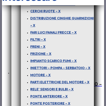
CARROZZERIA ESTERNA – X
CERCHI RUOTE – X
DISTRIBUZIONE CINGHIE GUARNIZIONI
– X
FARI LUCI FANALI FRECCE – X
FILTRI – X
FRENI – X
FRIZIONE – X
IMPIANTO SCARICO FUMI – X
INIETTORI – POMPA – SERBATOIO – X
MOTORE – X
PARTI ELETTRICHE DEL MOTORE – X
CLIPS – TAPPO CARICO OLIO CAMBIO –
RELE’ SENSORI E BULBI – X
COD-BD0056 – TRV227
PONTE ANTERIORE – X
€
10,00
+ iva
PONTE POSTERIORE – X