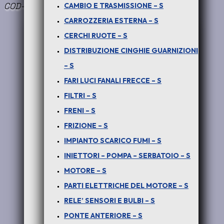
COD-N0012-46C
CAMBIO E TRASMISSIONE – S
CARROZZERIA ESTERNA – S
CERCHI RUOTE – S
DISTRIBUZIONE CINGHIE GUARNIZIONI
– S
FARI LUCI FANALI FRECCE – S
FILTRI – S
FRENI – S
FRIZIONE – S
PER SAFARI 3.0 DICOR : FILTRO OLIO CON SUPPORTO – COD-N0012-46C
IMPIANTO SCARICO FUMI – S
INIETTORI – POMPA – SERBATOIO – S
MOTORE – S
PARTI ELETTRICHE DEL MOTORE – S
RELE’ SENSORI E BULBI – S
€
60,00
+ iva
PONTE ANTERIORE – S