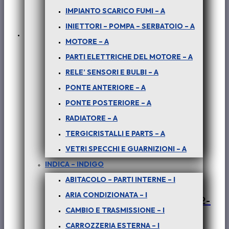
IMPIANTO SCARICO FUMI – A
INIETTORI – POMPA – SERBATOIO – A
In offerta!
MOTORE – A
PARTI ELETTRICHE DEL MOTORE – A
RELE’ SENSORI E BULBI – A
PONTE ANTERIORE – A
PONTE POSTERIORE – A
RADIATORE – A
TERGICRISTALLI E PARTS – A
VETRI SPECCHI E GUARNIZIONI – A
INDICA – INDIGO
ABITACOLO – PARTI INTERNE – I
PER SAFARI 3.0 DICOR : BULLONE
ARIA CONDIZIONATA – I
SOSPENSIONE POST – COD-AT0072-
CAMBIO E TRASMISSIONE – I
MT8
CARROZZERIA ESTERNA – I