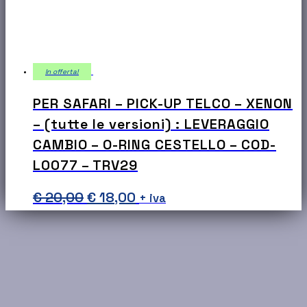
In offerta!
PER SAFARI – PICK-UP TELCO – XENON
– (tutte le versioni) : LEVERAGGIO
CAMBIO – O-RING CESTELLO – COD-
L0077 – TRV29
Il
Il
€
20,00
€
18,00
+ iva
prezzo
prezzo
originale
attuale
era:
è:
€ 20,00.
€ 18,00.