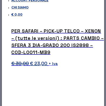
ACCOUNT PERSONALE
CHI SIAMO
€
0,00
PER SAFARI – PICK-UP TELCO – XENON
– (tutte le versioni) : PARTS CAMBIO –
SFERA 3 DIA-GRADO 200 IS2898 –
COD-L0011-MB9
Il
Il
€
30,00
€
23,00
+ iva
prezzo
prezzo
originale
attuale
era:
è:
€ 30,00.
€ 23,00.