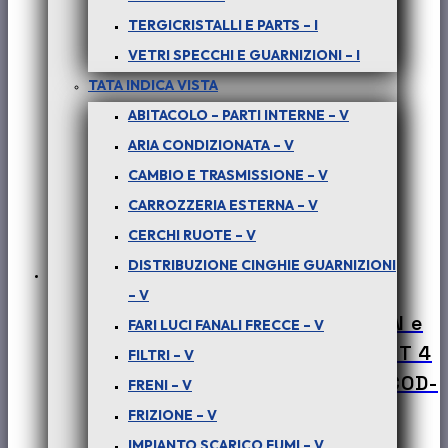
TERGICRISTALLI E PARTS – I
VETRI SPECCHI E GUARNIZIONI – I
TATA INDICA VISTA
ABITACOLO – PARTI INTERNE – V
ARIA CONDIZIONATA – V
CAMBIO E TRASMISSIONE – V
CARROZZERIA ESTERNA – V
CERCHI RUOTE – V
DISTRIBUZIONE CINGHIE GUARNIZIONI
– V
PER SAFARI, PICK-UP TELCO, XENON e
FARI LUCI FANALI FRECCE – V
TATA ARIA – (tutte le versioni) : KIT 4
FILTRI – V
MORSETTI TUBI A.P. IDROGUIDA – COD-
FRENI – V
AB0020-MN3
FRIZIONE – V
IMPIANTO SCARICO FUMI – V