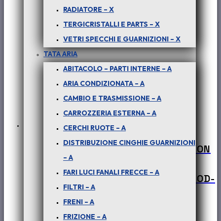
RADIATORE – X
TERGICRISTALLI E PARTS – X
VETRI SPECCHI E GUARNIZIONI – X
TATA ARIA
ABITACOLO – PARTI INTERNE – A
ARIA CONDIZIONATA – A
CAMBIO E TRASMISSIONE – A
CARROZZERIA ESTERNA – A
CERCHI RUOTE – A
DISTRIBUZIONE CINGHIE GUARNIZIONI
PER SAFARI – PICK-UP TELCO – XENON
– A
2.2 DICOR 103 KW : GUARNIZIONE
FARI LUCI FANALI FRECCE – A
GOMITO AL CARTER CILINDRICO – COD-
FILTRI – A
BE0054-60D
FRENI – A
€
20,00
+ iva
FRIZIONE – A