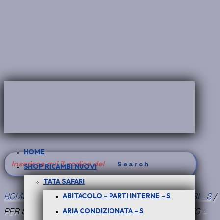
HOME
Search
SHOP RICAMBI NUOVI
for:
TATA SAFARI
HOME
/
SHOP RICAMBI NUOVI
/
TATA SAFARI
/
FILTRI - S
/
ABITACOLO – PARTI INTERNE – S
PER SAFARI 3.0 DICOR : FILTRO OLIO CON SUPPORTO –
ARIA CONDIZIONATA – S