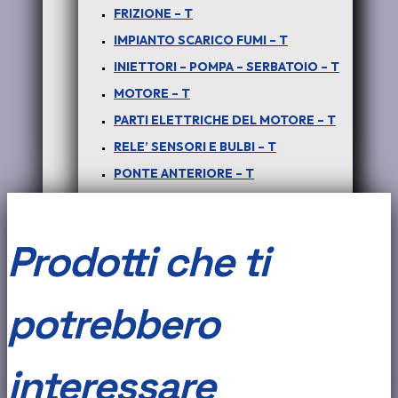
FRIZIONE – T
Aggiungi al carrello
3.0
IMPIANTO SCARICO FUMI – T
DICOR
INIETTORI – POMPA – SERBATOIO – T
COD:
COD-N0012-46C
Categorie:
FILTRI - S
,
TATA
:
MOTORE – T
SAFARI
Tag:
COD-N0012-46C
,
COD-N0012-46C -
FILTRO
SAFARI - TELCO - XENON - FILTRO OLIO COMPLETO DI
PARTI ELETTRICHE DEL MOTORE – T
SUPPORTO
OLIO
RELE’ SENSORI E BULBI – T
CON
PONTE ANTERIORE – T
SUPPORTO
PONTE POSTERIORE – T
-
RADIATORE – T
COD-
Prodotti che ti
TERGICRISTALLI E PARTS – T
N0012-
VETRI SPECCHI E GUARNIZIONI – T
46C
potrebbero
PICK UP XENON
QUANTITÀ
ABITACOLO – PARTI INTERNE – X
ARIA CONDIZIONATA – X
interessare
CAMBIO E TRASMISSIONE – X