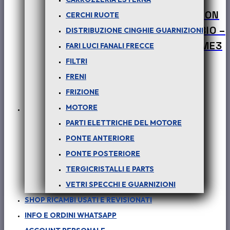
PER SAFARI – PICK-UP TELCO – XENON
CERCHI RUOTE
– (tutte le versioni) : PARTS CAMBIO –
DISTRIBUZIONE CINGHIE GUARNIZIONI
SFERA 5 DIA – 200 – COD-I0089 – ME3
FARI LUCI FANALI FRECCE
FILTRI
Il
Il
€
30,00
€
23,00
+ iva
FRENI
prezzo
prezzo
FRIZIONE
originale
attuale
MOTORE
In offerta!
era:
è:
PARTI ELETTRICHE DEL MOTORE
€ 30,00.
€ 23,00.
PONTE ANTERIORE
PONTE POSTERIORE
TERGICRISTALLI E PARTS
VETRI SPECCHI E GUARNIZIONI
SHOP RICAMBI USATI E REVISIONATI
INFO E ORDINI WHATSAPP