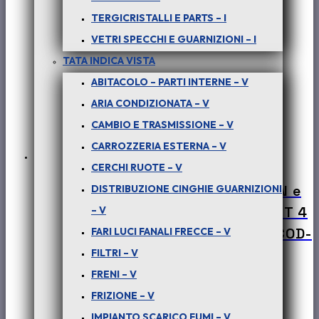
TERGICRISTALLI E PARTS – I
VETRI SPECCHI E GUARNIZIONI – I
TATA INDICA VISTA
ABITACOLO – PARTI INTERNE – V
ARIA CONDIZIONATA – V
CAMBIO E TRASMISSIONE – V
CARROZZERIA ESTERNA – V
CERCHI RUOTE – V
PER SAFARI, PICK-UP TELCO, XENON e
DISTRIBUZIONE CINGHIE GUARNIZIONI
TATA ARIA – (tutte le versioni) : KIT 4
– V
MORSETTI TUBI A.P. IDROGUIDA – COD-
FARI LUCI FANALI FRECCE – V
AB0020-MN3
FILTRI – V
FRENI – V
€
10,00
+ iva
FRIZIONE – V
IMPIANTO SCARICO FUMI – V