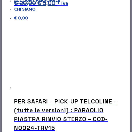
ACCOUNT PERSONALE
Il
Il
€
20,00
€
5,00
+ iva
CHI SIAMO
prezzo
prezzo
€
0,00
originale
attuale
era:
è:
€ 20,00.
€ 5,00.
PER SAFARI – PICK-UP TELCOLINE –
(tutte le versioni) : PARAOLIO
PIASTRA RINVIO STERZO – COD-
N0024-TRV15