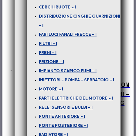
CERCHI RUOTE – I
DISTRIBUZIONE CINGHIE GUARNIZIONI
– I
FARI LUCI FANALI FRECCE – I
FILTRI – I
FRENI – I
FRIZIONE – I
IMPIANTO SCARICO FUMI – I
INIETTORI – POMPA – SERBATOIO – I
PER SAFARI – PICK-UP TELCO – XENON
MOTORE – I
– (tutte le versioni) : PORTAPACCHI –
PARTI ELETTRICHE DEL MOTORE – I
BARRE PORTASCI – COD-L0058-33C
RELE’ SENSORI E BULBI – I
€
160,00
PONTE ANTERIORE – I
+ iva
PONTE POSTERIORE – I
RADIATORE – I