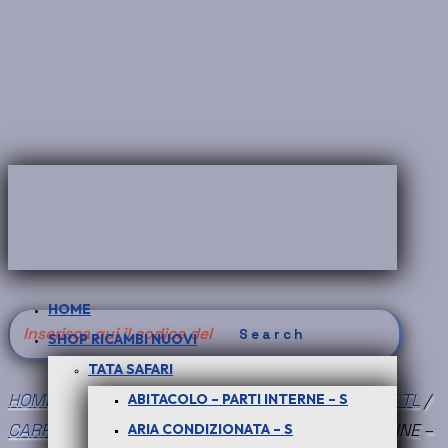
HOME
Search
SHOP RICAMBI NUOVI
for:
TATA SAFARI
HOME
/
SHOP RICAMBI NUOVI
/
PICK UP TELCOLINE TL
/
ABITACOLO – PARTI INTERNE – S
CARROZZERIA ESTERNA - T
/ PER PICK-UP TELCOLINE –
ARIA CONDIZIONATA – S