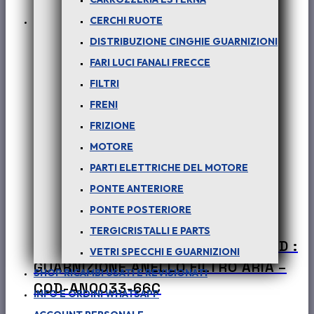
CERCHI RUOTE
In offerta!
DISTRIBUZIONE CINGHIE GUARNIZIONI
FARI LUCI FANALI FRECCE
FILTRI
FRENI
FRIZIONE
MOTORE
PARTI ELETTRICHE DEL MOTORE
PONTE ANTERIORE
PONTE POSTERIORE
TERGICRISTALLI E PARTS
PER SAFARI e PICK-UP TELCO 2.0 TD :
VETRI SPECCHI E GUARNIZIONI
GUARNIZIONE ANELLO FILTRO ARIA –
SHOP RICAMBI USATI E REVISIONATI
COD-AN0033-66C
INFO E ORDINI WHATSAPP