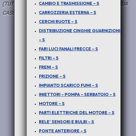
(TUTTE LE VERSIONI) : TIRANTE X APERTURA SPONDA
CAMBIO E TRASMISSIONE – S
CASSONE – COD-BF0008-18A
CARROZZERIA ESTERNA – S
CERCHI RUOTE – S
DISTRIBUZIONE CINGHIE GUARNIZIONI
– S
FARI LUCI FANALI FRECCE – S
FILTRI – S
FRENI – S
FRIZIONE – S
IMPIANTO SCARICO FUMI – S
INIETTORI – POMPA – SERBATOIO – S
MOTORE – S
PER PICK-UP TELCOLINE – (tutte le versioni) : TIRANTE x APERTURA SPONDA
PARTI ELETTRICHE DEL MOTORE – S
CASSONE – COD-BF0008-18A
RELE’ SENSORI E BULBI – S
PONTE ANTERIORE – S