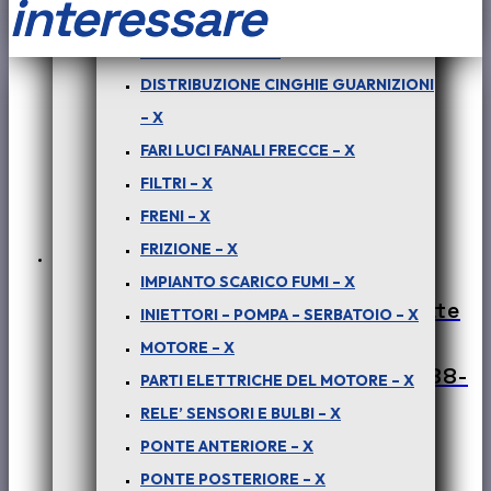
interessare
SPONDA
CARROZZERIA ESTERNA – X
CASSONE
CERCHI RUOTE – X
-
DISTRIBUZIONE CINGHIE GUARNIZIONI
COD-
– X
BF0008-
FARI LUCI FANALI FRECCE – X
18A
FILTRI – X
QUANTITÀ
FRENI – X
FRIZIONE – X
IMPIANTO SCARICO FUMI – X
PER PICK-UP TELCO – XENON – (tutte
INIETTORI – POMPA – SERBATOIO – X
le versioni) : CAVO NEGATIVO
MOTORE – X
BATTERIA VS FRIZIONE – COD-D0088-
PARTI ELETTRICHE DEL MOTORE – X
28C – NOS
RELE’ SENSORI E BULBI – X
PONTE ANTERIORE – X
€
60,00
+ iva
PONTE POSTERIORE – X