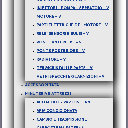
INIETTORI – POMPA – SERBATOIO – V
MOTORE – V
PARTI ELETTRICHE DEL MOTORE – V
RELE’ SENSORI E BULBI – V
PONTE ANTERIORE – V
PONTE POSTERIORE – V
RADIATORE – V
TERGICRISTALLI E PARTS – V
VETRI SPECCHI E GUARNIZIONI – V
PER PICK-UP TELCOLINE – (tutte le
ACCESSORI TATA
versioni) : TERZO STOP PER
MINUTERIA E ATTREZZI
RIBALTABILE – COD-Y0093-TRV103
ABITACOLO – PARTI INTERNE
ARIA CONDIZIONATA
€
60,00
+ iva
CAMBIO E TRASMISSIONE
CARROZZERIA ESTERNA