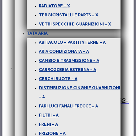
RADIATORE – X
TERGICRISTALLI E PARTS – X
VETRI SPECCHI E GUARNIZIONI – X
TATA ARIA
ABITACOLO – PARTI INTERNE – A
ARIA CONDIZIONATA – A
CAMBIO E TRASMISSIONE – A
CARROZZERIA ESTERNA – A
CERCHI RUOTE – A
PER PICK-UP TELCOLINE – (tutte le
DISTRIBUZIONE CINGHIE GUARNIZIONI
versioni) : FANALINO POST PER
– A
RIBALTABILE DX e SX – COD-BE0052-
FARI LUCI FANALI FRECCE – A
60A
FILTRI – A
€
90,00
+ iva
FRENI – A
FRIZIONE – A