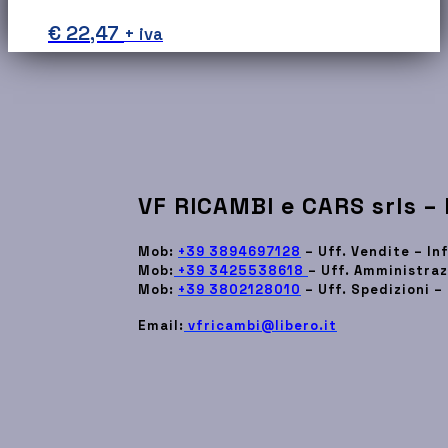
€
22,47
+ iva
VF RICAMBI e CARS srls –
Mob:
+39 3894697128
– Uff. Vendite – I
Mob:
+39 3425538618
– Uff. Amministraz
Mob:
+39 3802128010
– Uff. Spedizioni –
Email:
vfricambi@libero.it