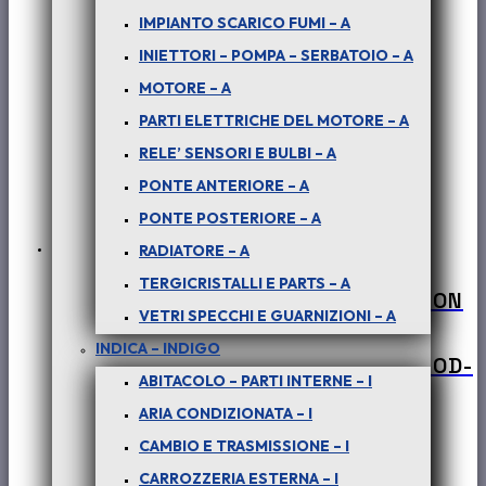
IMPIANTO SCARICO FUMI – A
INIETTORI – POMPA – SERBATOIO – A
MOTORE – A
PARTI ELETTRICHE DEL MOTORE – A
RELE’ SENSORI E BULBI – A
PONTE ANTERIORE – A
PONTE POSTERIORE – A
RADIATORE – A
TERGICRISTALLI E PARTS – A
PER SAFARI – PICK-UP TELCO – XENON
VETRI SPECCHI E GUARNIZIONI – A
2.2 DICOR 103 KW : GUARNIZIONE
INDICA – INDIGO
GOMITO AL CARTER CILINDRICO – COD-
ABITACOLO – PARTI INTERNE – I
BE0054-60D
ARIA CONDIZIONATA – I
€
20,00
CAMBIO E TRASMISSIONE – I
+ iva
CARROZZERIA ESTERNA – I