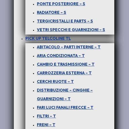
PONTE POSTERIORE – S
RADIATORE – S
€
40,00
+ iva
TERGICRISTALLI E PARTS – S
VETRI SPECCHI E GUARNIZIONI – S
PICK UP TELCOLINE TL
PARTS 3
ABITACOLO – PARTI INTERNE – T
ARIA CONDIZIONATA – T
CAMBIO E TRASMISSIONE – T
COSTO PER UN PRODOTTO ORIGINALE NUOVO –
GARANZIA UN ANNO
CARROZZERIA ESTERNA – T
CERCHI RUOTE – T
Per info e disponibilità del prodotto
anche usato
DISTRIBUZIONE – CINGHIE –
GUARNIZIONI – T
SCONTATO DEL 50%
FARI LUCI FANALI FRECCE – T
chiamare il
389-4697128 – anche
via
FILTRI – T
WhatsApp
FRENI – T