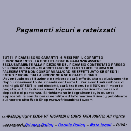
Pagamenti sicuri e rateizzati
TUTTI I RICAMBI SONO GARANTITI 6 MESI PER IL CORRETTO
FUNZIONAMENTO . LA SOSTITUZIONE IN GARANZIA AVVIENE
ESCLUSIVAMENTE ALLA RICEZIONE DEL RICAMBIO CONTESTATO PRESSO
VF RICAMBI & CARS – SI ACCETTANO SOLTANTO I RESI DI RICAMBI
PALESEMENTE NON CONFORMI ALL’ORDINE EFFETTUATO SE SPEDITI
ENTRO 7 GIORNI DALLA RICEZIONE A VF RICAMBI & CARS
L’eventuale sostituzione o rimborso sarà effettuata esclusivamente
dopo il ricevimento dei ricambi contestati. Per eventuali rimborsi di
ordini già SPEDITI e poi disdetti, sarà trattenuto il 50% dell’importo
pagato, a titolo di risarcimento previo reso dei ricambi presso il
deposito di partenza. Si richiamano integralmente, in quanto
applicabili, le condizioni di vendita ed Informativa Privacy pubblicate
sul nostro sito Web Shop www.vfricambitata.com
© Copyright 2024 VF RICAMBI & CARS TATA PARTS. All rights
Carrello
0
reserved.
Privacy Policy
–
Cookie Policy
–
Note legali
– P.IVA:
Non ci sono prodotti nel carrello!