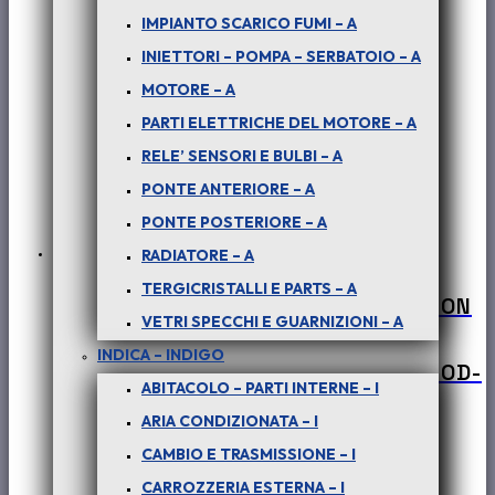
IMPIANTO SCARICO FUMI – A
INIETTORI – POMPA – SERBATOIO – A
MOTORE – A
PARTI ELETTRICHE DEL MOTORE – A
RELE’ SENSORI E BULBI – A
PONTE ANTERIORE – A
PONTE POSTERIORE – A
RADIATORE – A
TERGICRISTALLI E PARTS – A
PER SAFARI – PICK-UP TELCO – XENON
VETRI SPECCHI E GUARNIZIONI – A
2.2 DICOR 103 KW : GUARNIZIONE
INDICA – INDIGO
GOMITO AL CARTER CILINDRICO – COD-
ABITACOLO – PARTI INTERNE – I
BE0054-60D
ARIA CONDIZIONATA – I
€
20,00
CAMBIO E TRASMISSIONE – I
+ iva
CARROZZERIA ESTERNA – I