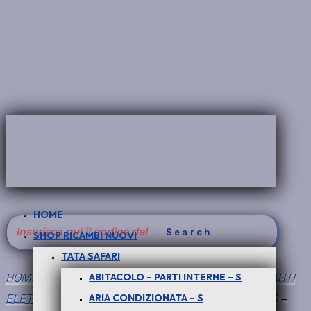
HOME
Search
SHOP RICAMBI NUOVI
for:
TATA SAFARI
HOME
/
SHOP RICAMBI NUOVI
/
PICK UP XENON
/
PARTI
ABITACOLO – PARTI INTERNE – S
ELETTRICHE DEL MOTORE - X
/ PER PICK-UP TELCO –
ARIA CONDIZIONATA – S