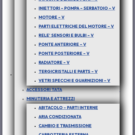
INIETTORI – POMPA – SERBATOIO – V
MOTORE – V
PARTI ELETTRICHE DEL MOTORE – V
RELE’ SENSORI E BULBI – V
PONTE ANTERIORE – V
PONTE POSTERIORE – V
RADIATORE – V
TERGICRISTALLI E PARTS – V
VETRI SPECCHI E GUARNIZIONI – V
PER PICK-UP TELCOLINE – (tutte le
ACCESSORI TATA
versioni) : TERZO STOP PER
MINUTERIA E ATTREZZI
RIBALTABILE – COD-Y0093-TRV103
ABITACOLO – PARTI INTERNE
ARIA CONDIZIONATA
€
60,00
+ iva
CAMBIO E TRASMISSIONE
CARROZZERIA ESTERNA