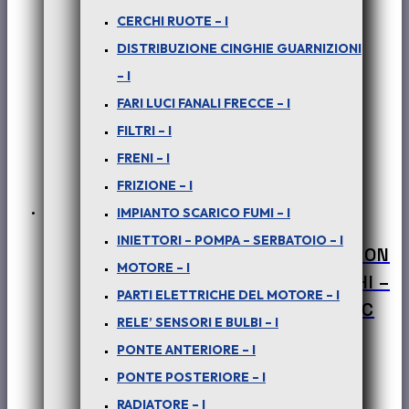
CERCHI RUOTE – I
DISTRIBUZIONE CINGHIE GUARNIZIONI
– I
FARI LUCI FANALI FRECCE – I
FILTRI – I
FRENI – I
FRIZIONE – I
IMPIANTO SCARICO FUMI – I
INIETTORI – POMPA – SERBATOIO – I
PER SAFARI – PICK-UP TELCO – XENON
MOTORE – I
– (tutte le versioni) : PORTAPACCHI –
PARTI ELETTRICHE DEL MOTORE – I
BARRE PORTASCI – COD-L0058-33C
RELE’ SENSORI E BULBI – I
€
160,00
PONTE ANTERIORE – I
+ iva
PONTE POSTERIORE – I
RADIATORE – I