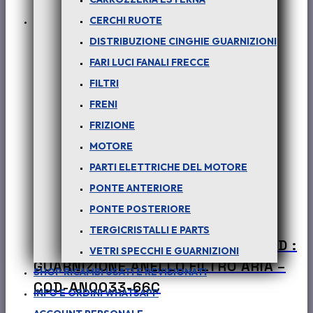
CERCHI RUOTE
In offerta!
DISTRIBUZIONE CINGHIE GUARNIZIONI
FARI LUCI FANALI FRECCE
FILTRI
FRENI
FRIZIONE
MOTORE
PARTI ELETTRICHE DEL MOTORE
PONTE ANTERIORE
PONTE POSTERIORE
TERGICRISTALLI E PARTS
PER SAFARI e PICK-UP TELCO 2.0 TD :
VETRI SPECCHI E GUARNIZIONI
GUARNIZIONE ANELLO FILTRO ARIA –
SHOP RICAMBI USATI E REVISIONATI
COD-AN0033-66C
INFO E ORDINI WHATSAPP