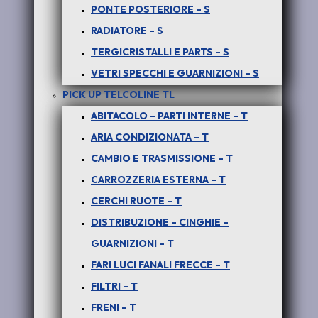
PONTE POSTERIORE – S
RADIATORE – S
TERGICRISTALLI E PARTS – S
CAVO NEGATIVO
VETRI SPECCHI E GUARNIZIONI – S
PICK UP TELCOLINE TL
ABITACOLO – PARTI INTERNE – T
ARIA CONDIZIONATA – T
COSTO PER UN PRODOTTO ORIGINALE NUOVO –
CAMBIO E TRASMISSIONE – T
GARANZIA UN ANNO
CARROZZERIA ESTERNA – T
Per info e disponibilità del prodotto
CERCHI RUOTE – T
anche usato
DISTRIBUZIONE – CINGHIE –
SCONTATO DEL 50%
GUARNIZIONI – T
FARI LUCI FANALI FRECCE – T
chiamare il
389-4697128 – anche
via
FILTRI – T
WhatsApp
FRENI – T