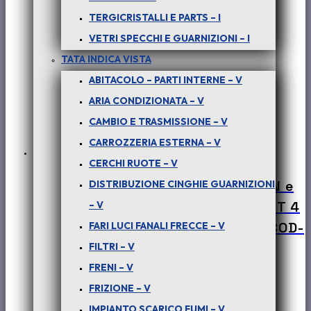
TERGICRISTALLI E PARTS – I
VETRI SPECCHI E GUARNIZIONI – I
TATA INDICA VISTA
ABITACOLO – PARTI INTERNE – V
ARIA CONDIZIONATA – V
CAMBIO E TRASMISSIONE – V
CARROZZERIA ESTERNA – V
CERCHI RUOTE – V
PER SAFARI, PICK-UP TELCO, XENON e
DISTRIBUZIONE CINGHIE GUARNIZIONI
TATA ARIA – (tutte le versioni) : KIT 4
– V
MORSETTI TUBI A.P. IDROGUIDA – COD-
FARI LUCI FANALI FRECCE – V
AB0020-MN3
FILTRI – V
FRENI – V
€
10,00
+ iva
FRIZIONE – V
IMPIANTO SCARICO FUMI – V