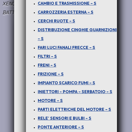
XENON – (TUTTE LE VERSIONI) : CAVO NEGATIVO
CAMBIO E TRASMISSIONE – S
BATTERIA VS FRIZIONE – COD-D0088-28C – NOS
CARROZZERIA ESTERNA – S
CERCHI RUOTE – S
DISTRIBUZIONE CINGHIE GUARNIZIONI
– S
FARI LUCI FANALI FRECCE – S
FILTRI – S
FRENI – S
FRIZIONE – S
IMPIANTO SCARICO FUMI – S
PER PICK-UP TELCO – XENON – (tutte le versioni) : CAVO NEGATIVO BATTERIA VS
INIETTORI – POMPA – SERBATOIO – S
FRIZIONE – COD-D0088-28C – NOS
MOTORE – S
PARTI ELETTRICHE DEL MOTORE – S
RELE’ SENSORI E BULBI – S
PONTE ANTERIORE – S
€
60,00
+ iva