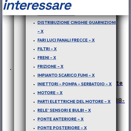
interessare
CARROZZERIA ESTERNA – X
BATTERIA
CERCHI RUOTE – X
VS
DISTRIBUZIONE CINGHIE GUARNIZIONI
FRIZIONE
– X
-
FARI LUCI FANALI FRECCE – X
COD-
FILTRI – X
D0088-
FRENI – X
28C
FRIZIONE – X
-
IMPIANTO SCARICO FUMI – X
NOS
PER PICK-UP TELCO – XENON – (tutte
INIETTORI – POMPA – SERBATOIO – X
QUANTITÀ
le versioni) : CAVO NEGATIVO
MOTORE – X
BATTERIA VS FRIZIONE – COD-D0088-
PARTI ELETTRICHE DEL MOTORE – X
28C – NOS
RELE’ SENSORI E BULBI – X
PONTE ANTERIORE – X
€
60,00
+ iva
PONTE POSTERIORE – X