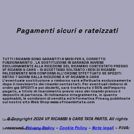
Pagamenti sicuri e rateizzati
TUTTI I RICAMBI SONO GARANTITI 6 MESI PER IL CORRETTO
FUNZIONAMENTO . LA SOSTITUZIONE IN GARANZIA AVVIENE
ESCLUSIVAMENTE ALLA RICEZIONE DEL RICAMBIO CONTESTATO PRESSO
VF RICAMBI & CARS – SI ACCETTANO SOLTANTO I RESI DI RICAMBI
PALESEMENTE NON CONFORMI ALL’ORDINE EFFETTUATO SE SPEDITI
ENTRO 7 GIORNI DALLA RICEZIONE A VF RICAMBI & CARS
L’eventuale sostituzione o rimborso sarà effettuata esclusivamente
dopo il ricevimento dei ricambi contestati. Per eventuali rimborsi di
ordini già SPEDITI e poi disdetti, sarà trattenuto il 50% dell’importo
pagato, a titolo di risarcimento previo reso dei ricambi presso il
deposito di partenza. Si richiamano integralmente, in quanto
applicabili, le condizioni di vendita ed Informativa Privacy pubblicate
sul nostro sito Web Shop www.vfricambitata.com
© Copyright 2024 VF RICAMBI & CARS TATA PARTS. All rights
Carrello
0
reserved.
Privacy Policy
–
Cookie Policy
–
Note legali
– P.IVA:
Non ci sono prodotti nel carrello!