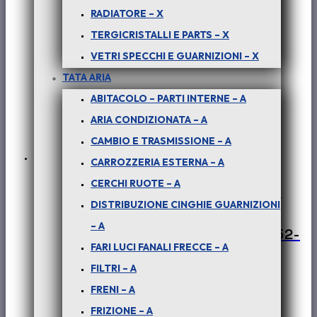
RADIATORE – X
TERGICRISTALLI E PARTS – X
VETRI SPECCHI E GUARNIZIONI – X
TATA ARIA
ABITACOLO – PARTI INTERNE – A
ARIA CONDIZIONATA – A
CAMBIO E TRASMISSIONE – A
CARROZZERIA ESTERNA – A
CERCHI RUOTE – A
PER PICK-UP TELCOLINE – (tutte le
DISTRIBUZIONE CINGHIE GUARNIZIONI
versioni) : FANALINO POST PER
– A
RIBALTABILE DX e SX – COD-BE0052-
FARI LUCI FANALI FRECCE – A
60A
FILTRI – A
€
90,00
+ iva
FRENI – A
FRIZIONE – A