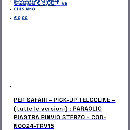
ACCOUNT PERSONALE
Il
Il
€
20,00
€
5,00
+ iva
CHI SIAMO
prezzo
prezzo
€
0,00
originale
attuale
era:
è:
€ 20,00.
€ 5,00.
PER SAFARI – PICK-UP TELCOLINE –
(tutte le versioni) : PARAOLIO
PIASTRA RINVIO STERZO – COD-
N0024-TRV15