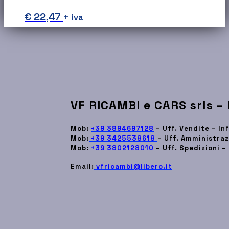
€
22,47
+ iva
VF RICAMBI e CARS srls –
Mob:
+39 3894697128
– Uff. Vendite – I
Mob:
+39 3425538618
– Uff. Amministraz
Mob:
+39 3802128010
– Uff. Spedizioni –
Email:
vfricambi@libero.it